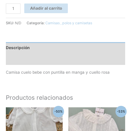
Añadir al carrito
SKU:
N/D
Categoría:
Camisas , polos y camisetas
Descripción
Información adicional
Camisa cuelo bebe con puntilla en manga y cuello rosa
Productos relacionados
El
El
El
El
Este
Este
-50%
-53%
precio
precio
precio
precio
producto
produc
original
actual
original
actual
era:
es:
era:
es:
tiene
tiene
43,00€.
21,50€.
42,90€.
20,00€.