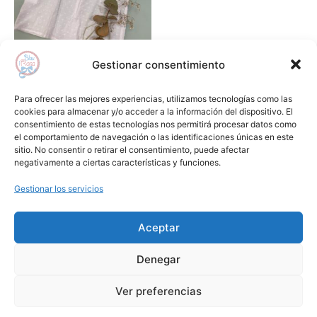
variantes.
Las
opciones
se
Gestionar consentimiento
pueden
Bebé
elegir
Camisa remate azul plumeti
Para ofrecer las mejores experiencias, utilizamos tecnologías como las
en
unisex
cookies para almacenar y/o acceder a la información del dispositivo. El
consentimiento de estas tecnologías nos permitirá procesar datos como
la
31,00
€
10,00
€
el comportamiento de navegación o las identificaciones únicas en este
página
sitio. No consentir o retirar el consentimiento, puede afectar
Seleccionar opciones
de
negativamente a ciertas características y funciones.
producto
Gestionar los servicios
Añadir a lista de deseos
Aceptar
Aviso Legal
Condiciones de Compra
Denegar
Política de Privacidad
Cookies
1
Ver preferencias
Copyright © 2024 Blauirosa.es | by
Lilamkt.com