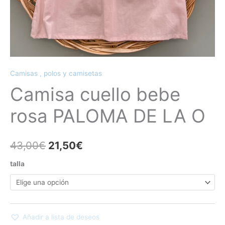
Camisas , polos y camisetas
Camisa cuello bebe
rosa PALOMA DE LA O
43,00
€
21,50
€
talla
Añadir a lista de deseos