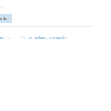
eos
rrito
ids
,
Invierno
,
Peleles, ranitas y cubrepañales