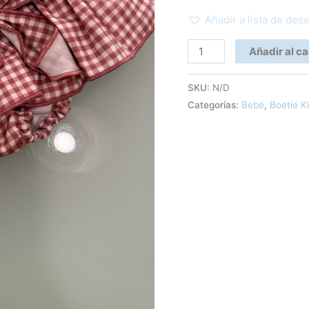
Añadir a lista de des
Añadir al ca
SKU:
N/D
Categorías:
Bebé
,
Boetie K