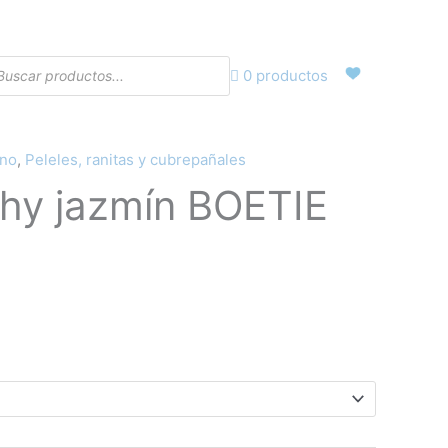
eda
0 productos
ctos
rno
,
Peleles, ranitas y cubrepañales
chy jazmín BOETIE
ecio
tual
:
,50€.