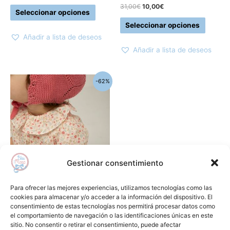
la
la
31,00
€
10,00
€
Seleccionar opciones
página
página
Seleccionar opciones
de
de
Añadir a lista de deseos
producto
produc
Añadir a lista de deseos
El
El
Este
-62%
precio
precio
producto
original
actual
era:
es:
tiene
59,90€.
23,00€.
múltiples
variantes.
Las
opciones
Gestionar consentimiento
se
pueden
Camisas , polos y camisetas
Para ofrecer las mejores experiencias, utilizamos tecnologías como las
elegir
Blusa popelín rosa NANOS
cookies para almacenar y/o acceder a la información del dispositivo. El
consentimiento de estas tecnologías nos permitirá procesar datos como
en
59,90
€
23,00
€
el comportamiento de navegación o las identificaciones únicas en este
la
sitio. No consentir o retirar el consentimiento, puede afectar
Seleccionar opciones