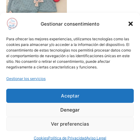
Las
opciones
se
Gestionar consentimiento
pueden
Jerséis , chaquetas y sudaderas
elegir
Jersey manga corta calado
Para ofrecer las mejores experiencias, utilizamos tecnologías como las
en
turquesa PALOMA DE LA O
cookies para almacenar y/o acceder a la información del dispositivo. El
consentimiento de estas tecnologías nos permitirá procesar datos como
la
43,00
€
13,00
€
el comportamiento de navegación o las identificaciones únicas en este
página
sitio. No consentir o retirar el consentimiento, puede afectar
Seleccionar opciones
de
negativamente a ciertas características y funciones.
producto
Gestionar los servicios
Añadir a lista de deseos
Aceptar
Aviso Legal
Condiciones de Compra
Denegar
Política de Privacidad
Cookies
1
Ver preferencias
Copyright © 2024 Blauirosa.es | by
Lilamkt.com
Cookies
Política de Privacidad
Aviso Legal