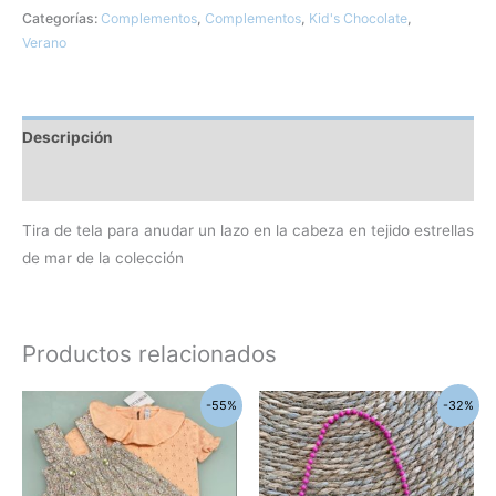
Categorías:
Complementos
,
Complementos
,
Kid's Chocolate
,
Verano
Descripción
Información adicional
Tira de tela para anudar un lazo en la cabeza en tejido estrellas
de mar de la colección
Productos relacionados
El
El
El
El
Este
-55%
-32%
precio
precio
precio
precio
producto
original
actual
original
actual
era:
es:
era:
es:
tiene
62,00€.
28,00€.
12,60€.
8,60€.
múltiples