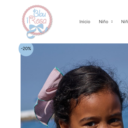
Ir
al
contenido
Inicio
Niño
Ni
-20%