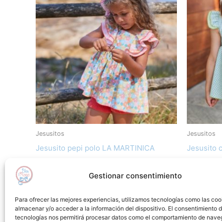
producto
original
actual
orig
era:
es:
era:
tiene
81,10€.
40,55€.
81,1
múltiples
variantes.
Las
opciones
se
pueden
elegir
en
Jesusitos
Jesusitos
la
Jesusito pepi polo LA MARTINICA
Jesusito
página
81,10
€
40,55
€
81,10
€
40,
de
Gestionar consentimiento
producto
Seleccionar opciones
Sel
Para ofrecer las mejores experiencias, utilizamos tecnologías como las coo
almacenar y/o acceder a la información del dispositivo. El consentimiento 
Añadir a lista de deseos
Añadir
tecnologías nos permitirá procesar datos como el comportamiento de nave