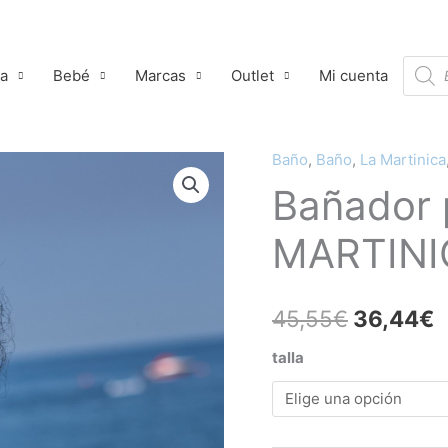
Búsqu
ña
Bebé
Marcas
Outlet
Mi cuenta
de
produ
Baño
,
Baño
,
La Martinica
Bañador
El
E
Bañador 
petunia
precio
p
LA
MARTINI
MARTINICA
original
a
cantidad
era:
e
45,55
€
36,44
€
45,55€.
3
talla