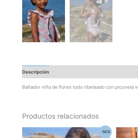
Descripción
Información adicional
Bañador niña de flores todo ribeteado con picunela 
Productos relacionados
El
El
El
Este
-50%
precio
precio
prec