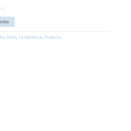
eos
rrito
ño
,
Baño
,
La Martinica
,
Producto